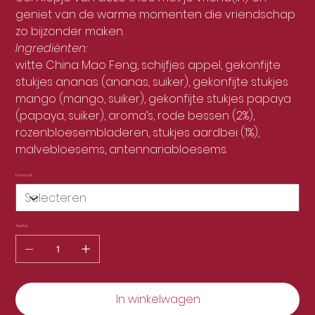
geniet van de warme momenten die vriendschap
zo bijzonder maken.
Ingrediënten:
witte China Mao Feng, schijfjes appel, gekonfijte
stukjes ananas (ananas, suiker), gekonfijte stukjes
mango (mango, suiker), gekonfijte stukjes papaya
(papaya, suiker), aroma’s, rode bessen (2%),
rozenbloesembladeren, stukjes aardbei (1%),
malvebloesems, antennariabloesems.
Formaat
Aantal
In winkelwagen