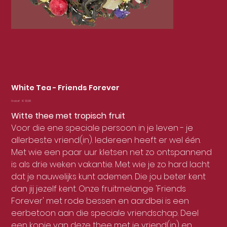
White Tea - Friends Forever
Prijs
Vanaf
€ 13,00
Witte thee met tropisch fruit
Voor die ene speciale persoon in je leven - je
allerbeste vriend(in). Iedereen heeft er wel één.
Met wie een paar uur kletsen net zo ontspannend
is als drie weken vakantie. Met wie je zo hard lacht
dat je nauwelijks kunt ademen. Die jou beter kent
dan jij jezelf kent. Onze fruitmelange 'Friends
Forever' met rode bessen en aardbei is een
eerbetoon aan die speciale vriendschap. Deel
een kopje van deze thee met je vriend(in) en