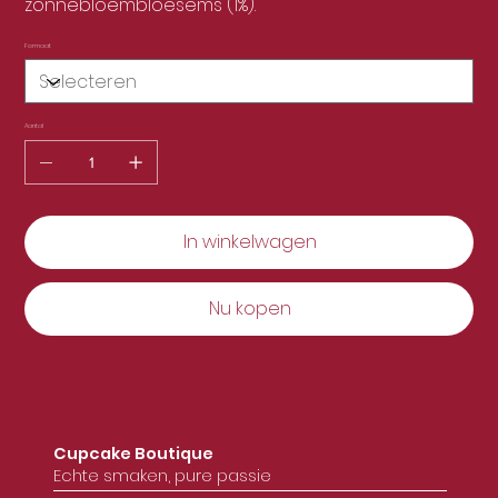
zonnebloembloesems (1%).
Formaat
Aantal
In winkelwagen
Nu kopen
Cupcake Boutique
Echte smaken, pure passie