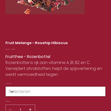
Fruit Melange - Rosehip Hibiscus
Prijs
Vanaf
€ 10,00
Fruitthee - Rozenbottel
Rozenbottel is rijk aan vitamine A, B1, B2 en C.
Verwijdert afvalstoffen, helpt de spijsvertering en
werkt vermoeidheid tegen.
Formaat
Aantal