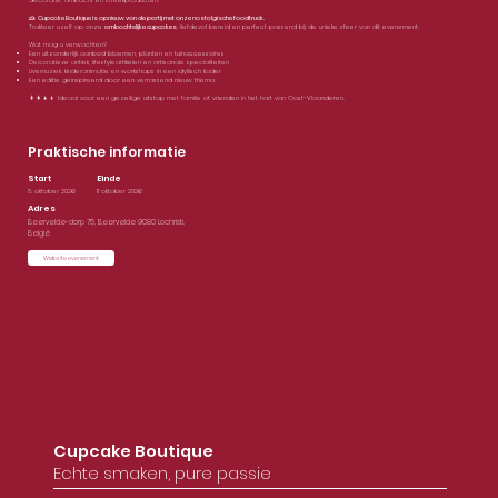
decoratie, ambacht en streekproducten.
🍰
Cupcake Boutique is opnieuw van de partij met onze nostalgische foodtruck.
Trakteer uzelf op onze
ambachtelijke cupcakes
, liefdevol bereid en perfect passend bij de unieke sfeer van dit evenement.
Wat mag u verwachten?
Een uitzonderlijk aanbod bloemen, planten en tuinaccessoires
Decoratieve antiek, lifestyleartikelen en artisanale specialiteiten
Livemuziek, kinderanimatie en workshops in een idyllisch kader
Een editie geïnspireerd door een verrassend nieuw thema
👨‍👩‍👧‍👦 Ideaal voor een gezellige uitstap met familie of vrienden in het hart van Oost-Vlaanderen.
Praktische informatie
Einde
Start
8 oktober 2026
11 oktober 2026
Adres
Beervelde-dorp 75, Beervelde 9080 Lochristi,
België
Website evenement
Cupcake Boutique
Echte smaken, pure passie