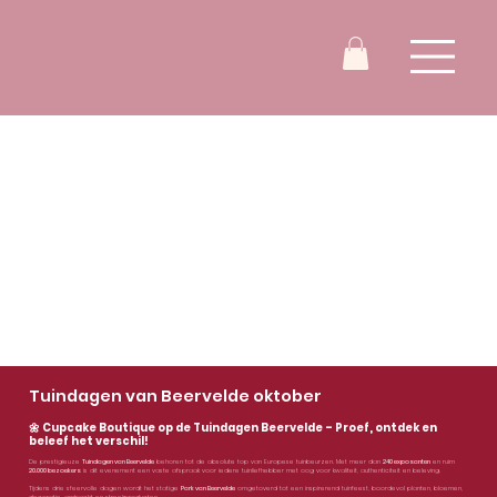
Tuindagen van Beervelde oktober
🌼 Cupcake Boutique op de Tuindagen Beervelde – Proef, ontdek en
beleef het verschil!
De prestigieuze
Tuindagen van Beervelde
behoren tot de absolute top van Europese tuinbeurzen. Met meer dan
240 exposanten
en ruim
20.000 bezoekers
is dit evenement een vaste afspraak voor iedere tuinliefhebber met oog voor kwaliteit, authenticiteit en beleving.
Tijdens drie sfeervolle dagen wordt het statige
Park van Beervelde
omgetoverd tot een inspirerend tuinfeest, boordevol planten, bloemen,