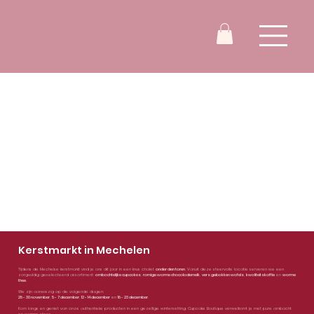
Kerstmarkt in Mechelen
Tijdens de Mechelse kerstmarkt vind je ons dit jaar in een knus chalet
onder den toren
. Vanuit deze sfeervolle locatie serveren we een
zorgvuldig geselecteerd assortiment:
ambachtelijke cupcakes
,
romige warme chocolademelk
,
vers gebakken wafels
,
kwaliteitskoffie
en
warme
thee
.
We zijn aanwezig op de volgende dagen:
28 - 30 november
,
5 - 7 december
,
12 - 14 december
en
18 - 23 december
.
Kom langs en geniet van onze authentieke producten in een gezellige wintersetting. Cupcake Boutique verwelkomt je met pure ambacht