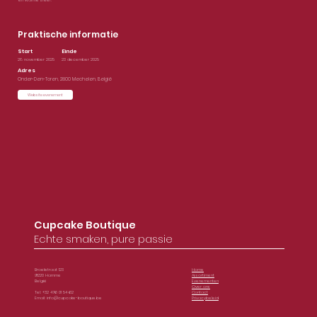
en warme sfeer.
Praktische informatie
Einde
Start
28 november 2025
23 december 2025
Adres
Onder-Den-Toren, 2800 Mechelen, België
Website evenement
Cupcake Boutique
Echte smaken, pure passie
Broekstraat 123
Home
9220 Hamme
Assortiment
België
Evenementen
Over ons
Tel: +32 476 01 54 62
Contact
Email:
info@cupcake-boutique.be
Privacybeleid