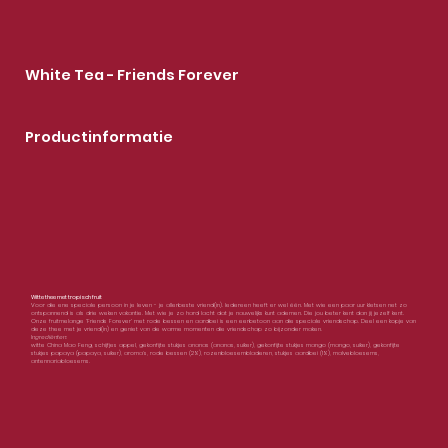
White Tea - Friends Forever
Productinformatie
Witte thee met tropisch fruit
Voor die ene speciale persoon in je leven - je allerbeste vriend(in). Iedereen heeft er wel één. Met wie een paar uur kletsen net zo
ontspannend is als drie weken vakantie. Met wie je zo hard lacht dat je nauwelijks kunt ademen. Die jou beter kent dan jij jezelf kent.
Onze fruitmelange 'Friends Forever' met rode bessen en aardbei is een eerbetoon aan die speciale vriendschap. Deel een kopje van
deze thee met je vriend(in) en geniet van de warme momenten die vriendschap zo bijzonder maken.
Ingrediënten:
witte China Mao Feng, schijfjes appel, gekonfijte stukjes ananas (ananas, suiker), gekonfijte stukjes mango (mango, suiker), gekonfijte
stukjes papaya (papaya, suiker), aroma’s, rode bessen (2%), rozenbloesembladeren, stukjes aardbei (1%), malvebloesems,
antennariabloesems.