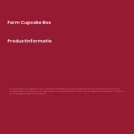
Farm Cupcake Box
Productinformatie
Op de boerderij is het altijd feest! Deze schattige boerderijthema cupcakes brengen de sfeer van het platteland tot leven. Van
schattige diertjes tot rustieke accenten, elke cupcake is een klein kunstwerkje. Perfect voor een kinderfeestje, babyshower of gewoon
om van te genieten! Welke is jouw favoriet?