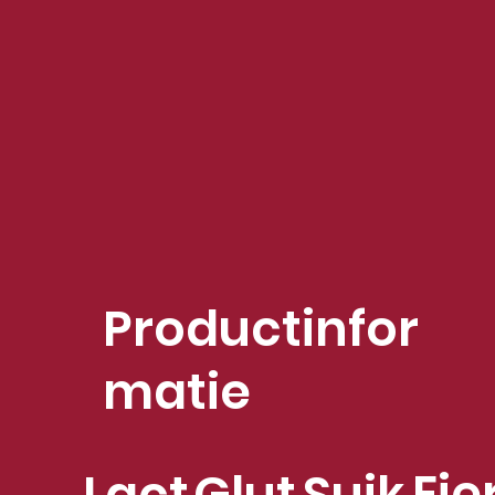
Productinfor
matie
Eie
Lact
Glut
Suik