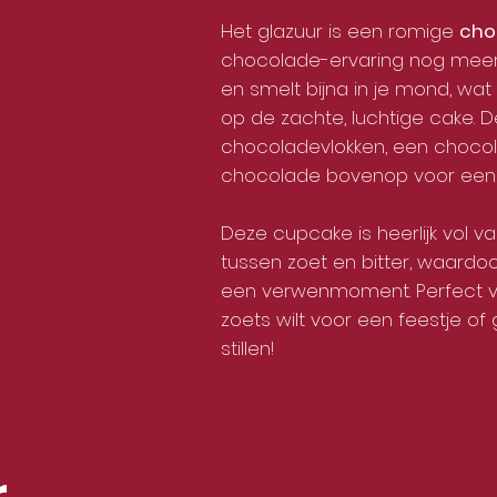
Het glazuur is een romige
cho
chocolade-ervaring nog meer ve
en smelt bijna in je mond, wa
op de zachte, luchtige cake. 
chocoladevlokken, een chocolad
chocolade bovenop voor een 
Deze cupcake is heerlijk vol v
tussen zoet en bitter, waardoo
een verwenmoment. Perfect voo
zoets wilt voor een feestje o
stillen!
r