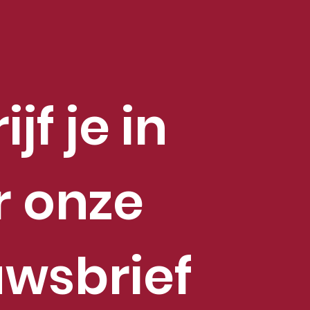
jf je in 
 onze 
uwsbrief