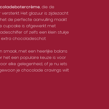
coladebotercrème
, die de
rsterkt. Het glazuur is zijdezacht
t het de perfecte aanvulling maakt
De cupcake is afgewerkt met
eschilfer of zelfs een klein stukje
extra chocoladeschot.
an smaak, met een heerlijke balans
r het een populaire keuze is voor
r elke gelegenheid, of je nu iets
f gewoon je chocolade cravings wilt