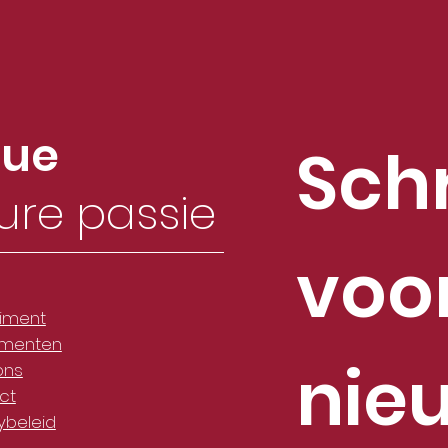
que
Schri
ure passie
voor
timent
menten
nie
ons
ct
ybeleid