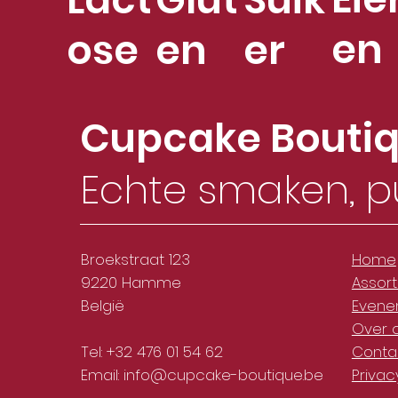
en
ose
en
er
Cupcake Bouti
Echte smaken, p
Broekstraat 123
Home
9220 Hamme
Assor
België
Evene
Over 
Tel: +32 476 01 54 62
Conta
Email:
info@cupcake-boutique.be
Privac