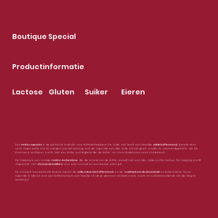
Boutique Special
Productinformatie
Lactose
Gluten
Suiker
Eieren
Een
mokka cupcake
is de perfecte traktatie voor koffieliefhebbers! De cake zelf heeft een heerlijke
milde koffiesmaak
, bereikt door
onze eigen koffie toe te voegen aan het beslag, wat de cupcake een rijke, volle smaak geeft zonder te overweldigend te zijn. De
structuur is luchtig en zacht, met een lichte vochtigheid die de koffie- en chocoladetonen mooi combineert.
De topping is een romige
mokka-botercrème
, die de smaak van de koffie aanvult met een rijke, zijdezachte textuur. De topping wordt
afgewerkt met
chocoladeschilfers
voor extra smaak en een beetje extra pit.
De smaak is een perfecte balans tussen de
volle, robuuste koffiesmaak
en de
zoetheid van de chocolade
en botercrème. Deze
cupcake is ideaal voor een koffiemoment, een feestje of als je gewoon zin hebt in iets zoets en cafeïnehoudends om de dag te
verfrissen!