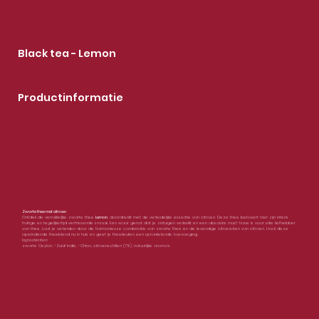
Black tea - Lemon
Productinformatie
Zwarte thee met citroen
Ontdek de verrukkelijke zwarte thee
Lemon
, doordrenkt met de verleidelijke essentie van citroen. Deze thee betovert met zijn intens
fruitige en tegelijkertijd verfrissende smaak. Een waar genot dat je zintuigen verkwikt en een absolute must-have is voor elke liefhebber
van thee. Laat je verleiden door de harmonieuze combinatie van zwarte thee en de levendige citrusnoten van citroen. Haal deze
opwindende theeblend nu in huis en geef je theekeuken een sprankelende toevoeging.
Ingrediënten:
zwarte Ceylon, -Zuid-Indië, -China, citroenschillen (7%), natuurlijke aroma’s.